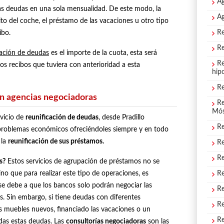
Ag
as deudas en una sola mensualidad. De este modo, la
Ag
ito del coche, el préstamo de las vacaciones u otro tipo
Re
ibo.
Re
cación de deudas
es el importe de la cuota, esta será
Re
 recibos que tuviera con anterioridad a esta
hip
Re
n agencias negociadoras
Re
Mós
rvicio de
reunificación de deudas
, desde Pradillo
Re
problemas económicos ofreciéndoles siempre y en todo
 la
reunificación de sus préstamos.
Re
Re
s?
Estos servicios de agrupación de préstamos no se
ino que para realizar este tipo de operaciones, es
Re
e debe a que los bancos solo podrán negociar las
Re
s. Sin embargo, si tiene deudas con diferentes
Re
 muebles nuevos, financiado las vacaciones o un
Re
das estas deudas. Las
consultorías negociadoras
son las