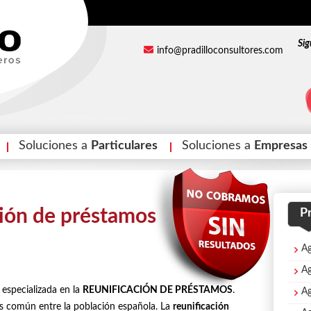
Sig
info@pradilloconsultores.com
Soluciones a
Particulares
Soluciones a
Empresas
ción de préstamos
Pr
Ag
A
 especializada en la
REUNIFICACIÓN DE PRÉSTAMOS
.
Ag
Ás común entre la población española. La
reunificación