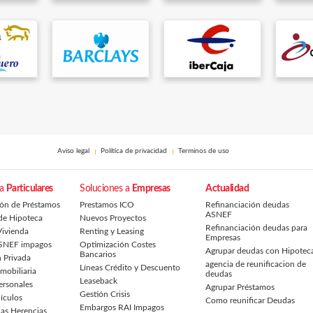
Aviso legal
Política de privacidad
Terminos de uso
 a
Particulares
Soluciones a
Empresas
Actualidad
ión de Préstamos
Prestamos ICO
Refinanciación deudas
ASNEF
de Hipoteca
Nuevos Proyectos
Refinanciación deudas para
ivienda
Renting y Leasing
Empresas
SNEF impagos
Optimización Costes
Agrupar deudas con Hipotec
Bancarios
 Privada
agencia de reunificacion de
Líneas Crédito y Descuento
nmobiliaria
deudas
Leaseback
ersonales
Agrupar Préstamos
Gestión Crisis
ículos
Como reunificar Deudas
Embargos RAI Impagos
ias Herencias