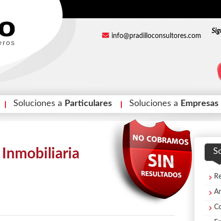
Sig
info@pradilloconsultores.com
Soluciones a
Particulares
Soluciones a
Empresas
 Inmobiliaria
S
Re
Am
Co