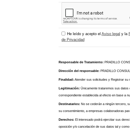
He leído y acepto el
Aviso legal
y la
de Privacidad
Responsable de Tratamiento:
PRADILLO CONSUL
Dirección del responsable:
PRADILLO CONSULTO
Finalidad:
Atender sus solicitudes y Registrar su so
Legitimación:
Únicamente trataremos sus datos co
correspondiente establecida al efecto en base a n
Destinatarios:
No se cederán a ningún tercero, s
su consentimiento, a empresas colaboradoras para la
Derechos:
El interesado podrá ejercitar sus derech
oposición y/o cancelación de sus datos tal y como 