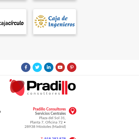
Pradillo Consultores
a
Servicios Centrales
Plaza del Sol 31,
Planta 7, Oficina 72 •
28938 Móstoles (Madrid)
T:
918 283 878