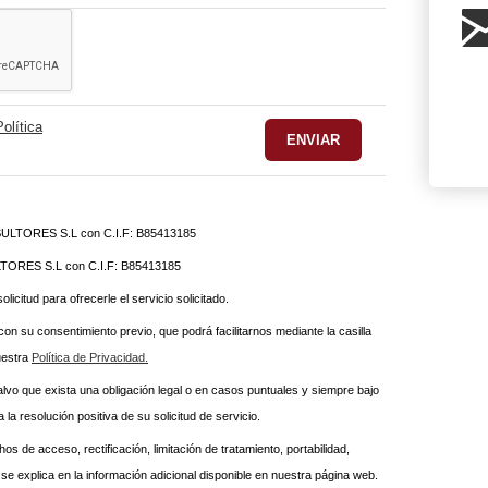
Política
TORES S.L con C.I.F: B85413185
RES S.L con C.I.F: B85413185
licitud para ofrecerle el servicio solicitado.
n su consentimiento previo, que podrá facilitarnos mediante la casilla
uestra
Política de Privacidad.
alvo que exista una obligación legal o en casos puntuales y siempre bajo
 resolución positiva de su solicitud de servicio.
os de acceso, rectificación, limitación de tratamiento, portabilidad,
se explica en la información adicional disponible en nuestra página web.